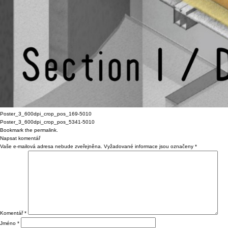
Poster_3_600dpi_crop_pos_169-5010
Poster_3_600dpi_crop_pos_5341-5010
Bookmark the
permalink
.
Napsat komentář
Vaše e-mailová adresa nebude zveřejněna.
Vyžadované informace jsou označeny
*
Komentář
*
Jméno
*