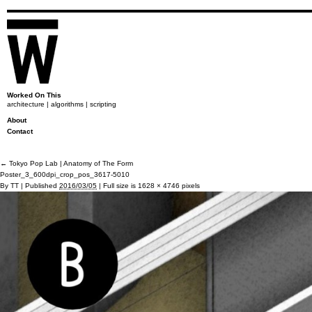
Worked On This
architecture | algorithms | scripting
About
Contact
←
Tokyo Pop Lab | Anatomy of The Form
Poster_3_600dpi_crop_pos_3617-5010
By
TT
|
Published
2016/03/05
|
Full size is
1628 × 4746
pixels