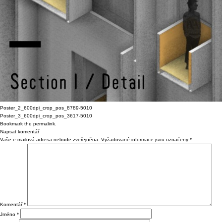
Poster_2_600dpi_crop_pos_8789-5010
Poster_3_600dpi_crop_pos_3617-5010
Bookmark the
permalink
.
Napsat komentář
Vaše e-mailová adresa nebude zveřejněna.
Vyžadované informace jsou označeny
*
Komentář
*
Jméno
*