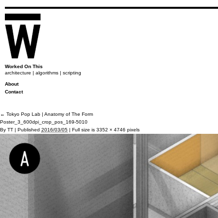
Worked On This
architecture | algorithms | scripting
About
Contact
←
Tokyo Pop Lab | Anatomy of The Form
Poster_3_600dpi_crop_pos_169-5010
By
TT
|
Published
2016/03/05
|
Full size is
3352 × 4746
pixels