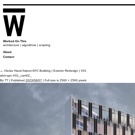
Worked On This
architecture | algorithms | scripting
About
Contact
←
Václav Havel Airport APC Building | Exterior Redesign | V01
abm-apc-V01_cam02_
By
TT
|
Published
2023/08/07
|
Full size is
2560 × 2560
pixels