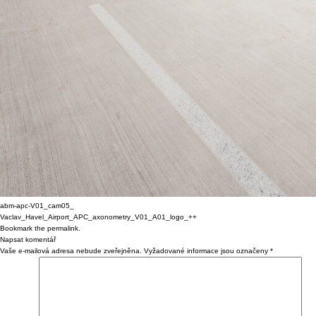
abm-apc-V01_cam05_
Vaclav_Havel_Airport_APC_axonometry_V01_A01_logo_++
Bookmark the
permalink
.
Napsat komentář
Vaše e-mailová adresa nebude zveřejněna.
Vyžadované informace jsou označeny
*