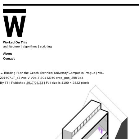
Worked On This
architecture | algorithms | scripting
About
Contact
←
Building H on the Czech Technical University Campus in Prague | V01
20160717_43 Axo V V04-3 S01 M250 crop_pos_255-344
By
TT
|
Published
2017/08/23
|
Full size is
4100 × 2822
pixels