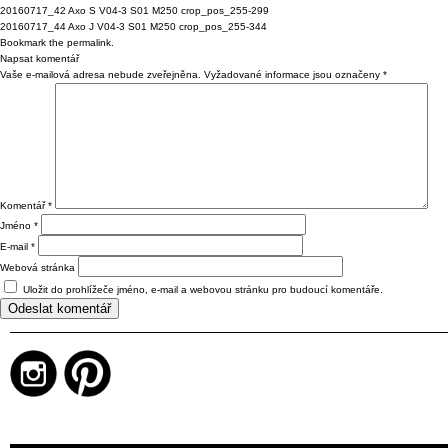
20160717_42 Axo S V04-3 S01 M250 crop_pos_255-299
20160717_44 Axo J V04-3 S01 M250 crop_pos_255-344
Bookmark the
permalink
.
Napsat komentář
Vaše e-mailová adresa nebude zveřejněna.
Vyžadované informace jsou označeny
*
Komentář
*
Jméno
*
E-mail
*
Webová stránka
Uložit do prohlížeče jméno, e-mail a webovou stránku pro budoucí komentáře.