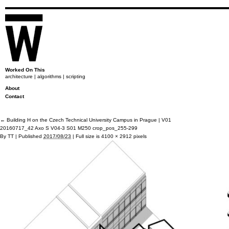
Worked On This
architecture | algorithms | scripting
About
Contact
←
Building H on the Czech Technical University Campus in Prague | V01
20160717_42 Axo S V04-3 S01 M250 crop_pos_255-299
By
TT
|
Published
2017/08/23
|
Full size is
4100 × 2912
pixels