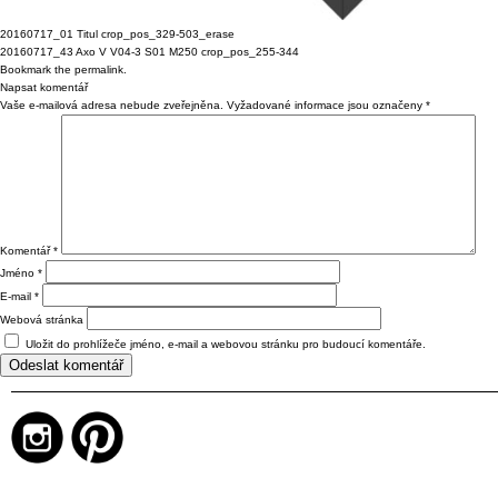
20160717_01 Titul crop_pos_329-503_erase
20160717_43 Axo V V04-3 S01 M250 crop_pos_255-344
Bookmark the
permalink
.
Napsat komentář
Vaše e-mailová adresa nebude zveřejněna.
Vyžadované informace jsou označeny
*
Komentář
*
Jméno
*
E-mail
*
Webová stránka
Uložit do prohlížeče jméno, e-mail a webovou stránku pro budoucí komentáře.