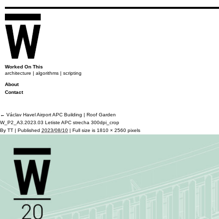
Worked On This
architecture | algorithms | scripting
About
Contact
←
Václav Havel Airport APC Building | Roof Garden
W_P2_A3.2023.03 Letiste APC strecha 300dpi_crop
By
TT
|
Published
2023/08/10
|
Full size is
1810 × 2560
pixels