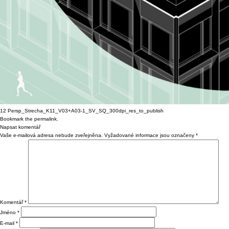
12 Persp_Strecha_K11_V03+A03-1_SV_SQ_300dpi_res_to_publish
Bookmark the
permalink
.
Napsat komentář
Vaše e-mailová adresa nebude zveřejněna.
Vyžadované informace jsou označeny
*
Komentář
*
Jméno
*
E-mail
*