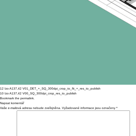
12 Izo A137,42 V01_DET_+_SQ_300dpi_crop_to_fit_+_res_to_publish
10 Izo A137,42 V00_SQ_300dpi_crop_res_to_publish
Bookmark the
permalink
.
Napsat komentář
Vaše e-mailová adresa nebude zveřejněna.
Vyžadované informace jsou označeny
*