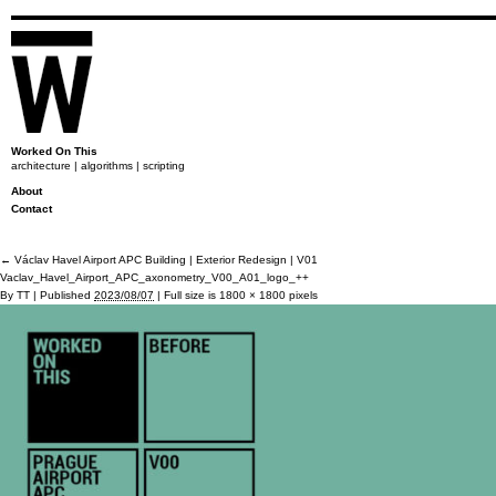
Worked On This
architecture | algorithms | scripting
About
Contact
←
Václav Havel Airport APC Building | Exterior Redesign | V01
Vaclav_Havel_Airport_APC_axonometry_V00_A01_logo_++
By
TT
|
Published
2023/08/07
|
Full size is
1800 × 1800
pixels