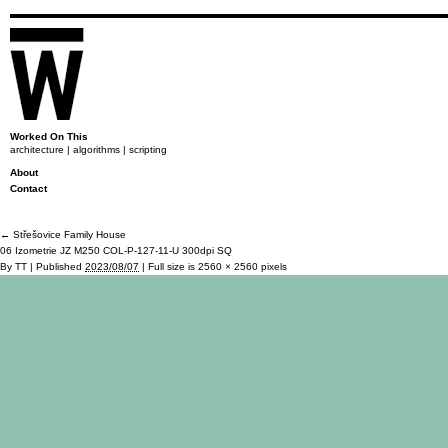
Worked On This
architecture | algorithms | scripting
About
Contact
←
Střešovice Family House
06 Izometrie JZ M250 COL-P-127-11-U 300dpi SQ
By
TT
|
Published
2023/08/07
|
Full size is
2560 × 2560
pixels