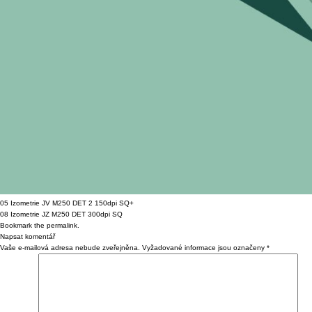
05 Izometrie JV M250 DET 2 150dpi SQ+
08 Izometrie JZ M250 DET 300dpi SQ
Bookmark the
permalink
.
Napsat komentář
Vaše e-mailová adresa nebude zveřejněna.
Vyžadované informace jsou označeny
*