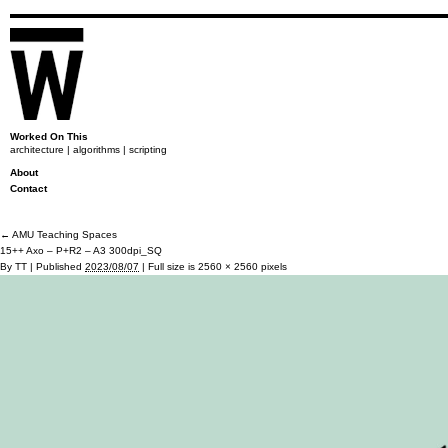
Worked On This
architecture | algorithms | scripting
About
Contact
←
AMU Teaching Spaces
15++ Axo – P+R2 – A3 300dpi_SQ
By
TT
|
Published
2023/08/07
|
Full size is
2560 × 2560
pixels