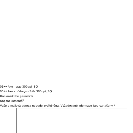
01++ Axo - stav 300dpi_SQ
05++ Axo - půdorys - S+N 300dpi_SQ
Bookmark the
permalink
.
Napsat komentář
Vaše e-mailová adresa nebude zveřejněna.
Vyžadované informace jsou označeny
*