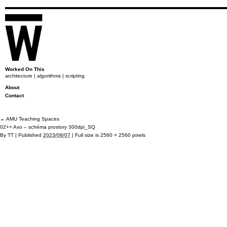
Worked On This
architecture | algorithms | scripting
About
Contact
←
AMU Teaching Spaces
02++ Axo – schéma prostory 300dpi_SQ
By
TT
|
Published
2023/08/07
|
Full size is
2560 × 2560
pixels