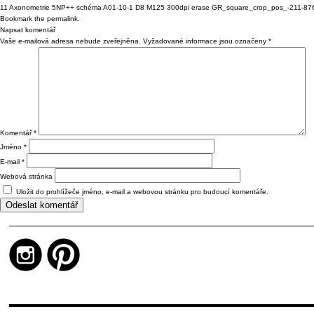
11 Axonometrie 5NP++ schéma A01-10-1 D8 M125 300dpi erase GR_square_crop_pos_-211-8
Bookmark the
permalink
.
Napsat komentář
Vaše e-mailová adresa nebude zveřejněna.
Vyžadované informace jsou označeny
*
Komentář
*
Jméno
*
E-mail
*
Webová stránka
Uložit do prohlížeče jméno, e-mail a webovou stránku pro budoucí komentáře.