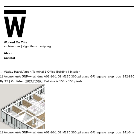
Worked On This
architecture | algorithms | scripting
About
Contact
←
Václav Havel Airport Terminal 1 Office Building | Interior
11 Axonometrie 5NP++ schéma A01-10-1 D8 M125 300dpi erase GR_square_crop_pos_142-87
By
TT
|
Published
2021/07/07
|
Full size is
150 × 150
pixels
11 Axonometrie 5NP++ schéma A01-10-1 D8 M125 300dpi erase GR_square_crop_pos_141-0_