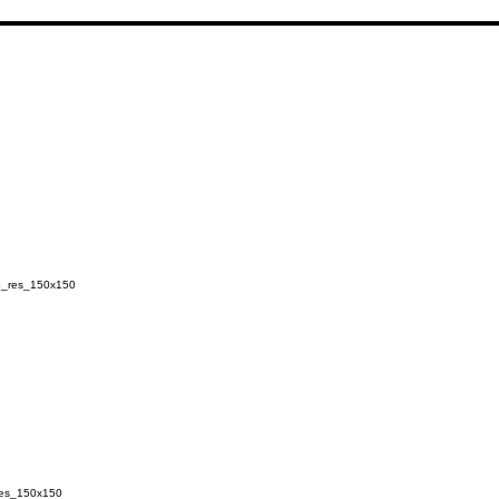
6_res_150x150
res_150x150