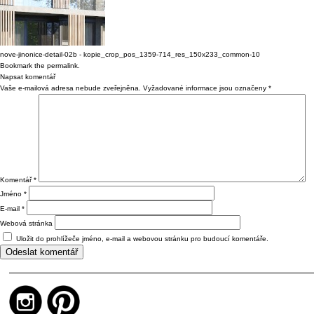
nove-jinonice-detail-02b - kopie_crop_pos_1359-714_res_150x233_common-10
Bookmark the
permalink
.
Napsat komentář
Vaše e-mailová adresa nebude zveřejněna.
Vyžadované informace jsou označeny
*
Komentář
*
Jméno
*
E-mail
*
Webová stránka
Uložit do prohlížeče jméno, e-mail a webovou stránku pro budoucí komentáře.