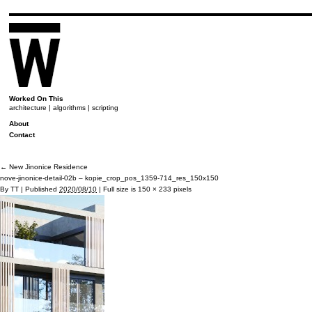
Worked On This
architecture | algorithms | scripting
About
Contact
←
New Jinonice Residence
nove-jinonice-detail-02b – kopie_crop_pos_1359-714_res_150x150
By
TT
|
Published
2020/08/10
|
Full size is
150 × 233
pixels