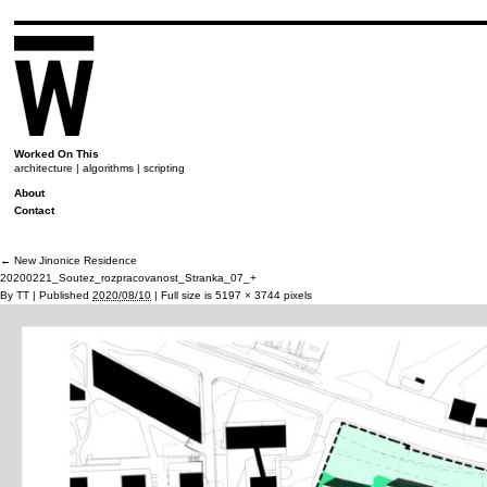
Worked On This
architecture | algorithms | scripting
About
Contact
←
New Jinonice Residence
20200221_Soutez_rozpracovanost_Stranka_07_+
By
TT
|
Published
2020/08/10
|
Full size is
5197 × 3744
pixels