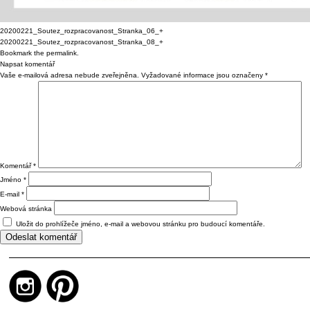
20200221_Soutez_rozpracovanost_Stranka_06_+
20200221_Soutez_rozpracovanost_Stranka_08_+
Bookmark the
permalink
.
Napsat komentář
Vaše e-mailová adresa nebude zveřejněna.
Vyžadované informace jsou označeny
*
Komentář
*
Jméno
*
E-mail
*
Webová stránka
Uložit do prohlížeče jméno, e-mail a webovou stránku pro budoucí komentáře.