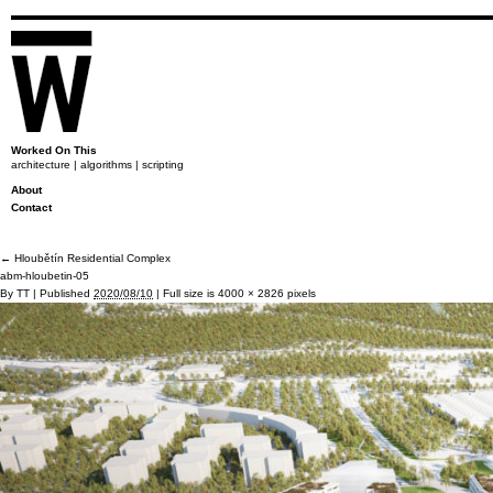
Worked On This
architecture | algorithms | scripting
About
Contact
←
Hloubětín Residential Complex
abm-hloubetin-05
By
TT
|
Published
2020/08/10
|
Full size is
4000 × 2826
pixels