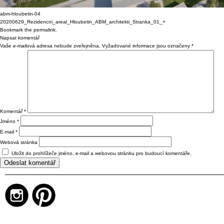
abm-hloubetin-04
20200629_Rezidencni_areal_Hloubetin_ABM_architekti_Stranka_01_+
Bookmark the
permalink
.
Napsat komentář
Vaše e-mailová adresa nebude zveřejněna.
Vyžadované informace jsou označeny
*
Komentář
*
Jméno
*
E-mail
*
Webová stránka
Uložit do prohlížeče jméno, e-mail a webovou stránku pro budoucí komentáře.