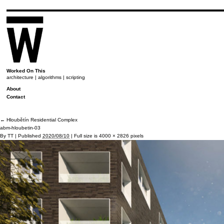
Worked On This
architecture | algorithms | scripting
About
Contact
←
Hloubětín Residential Complex
abm-hloubetin-03
By
TT
|
Published
2020/08/10
|
Full size is
4000 × 2826
pixels