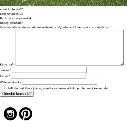
abm-hloubetin-02
abm-hloubetin-04
Bookmark the
permalink
.
Napsat komentář
Vaše e-mailová adresa nebude zveřejněna.
Vyžadované informace jsou označeny
*
Komentář
*
Jméno
*
E-mail
*
Webová stránka
Uložit do prohlížeče jméno, e-mail a webovou stránku pro budoucí komentáře.