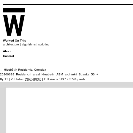
Worked On This
architecture | algorithms | scripting
About
Contact
←
Hloubětín Residential Complex
20200629_Rezidencni_areal_Hloubetin_ABM_architekti_Stranka_50_+
By
TT
|
Published
2020/08/10
|
Full size is
5197 × 3744
pixels