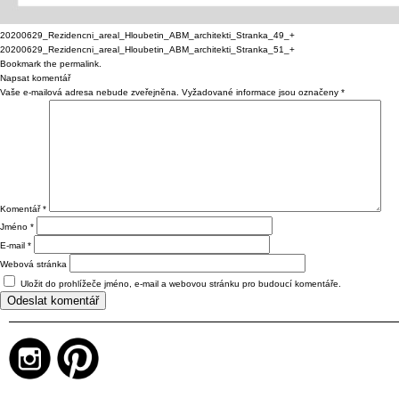
20200629_Rezidencni_areal_Hloubetin_ABM_architekti_Stranka_49_+
20200629_Rezidencni_areal_Hloubetin_ABM_architekti_Stranka_51_+
Bookmark the
permalink
.
Napsat komentář
Vaše e-mailová adresa nebude zveřejněna.
Vyžadované informace jsou označeny
*
Komentář
*
Jméno
*
E-mail
*
Webová stránka
Uložit do prohlížeče jméno, e-mail a webovou stránku pro budoucí komentáře.