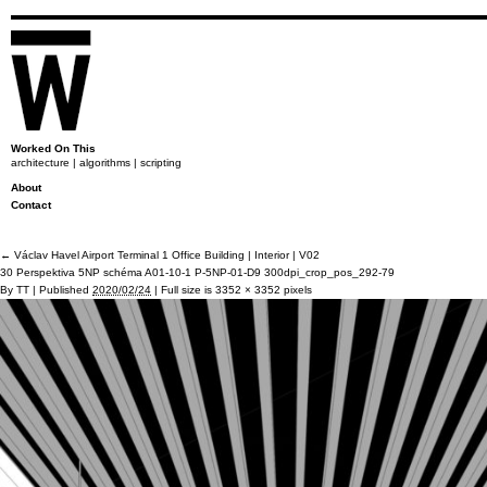
Worked On This
architecture | algorithms | scripting
About
Contact
←
Václav Havel Airport Terminal 1 Office Building | Interior | V02
30 Perspektiva 5NP schéma A01-10-1 P-5NP-01-D9 300dpi_crop_pos_292-79
By
TT
|
Published
2020/02/24
|
Full size is
3352 × 3352
pixels