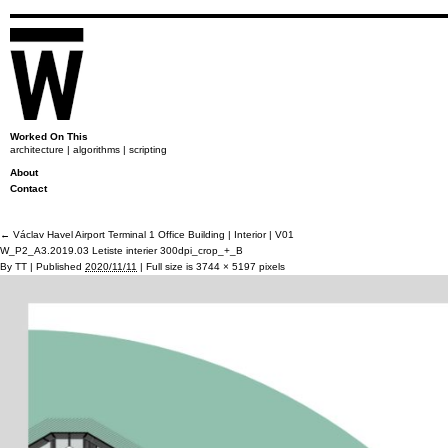
Worked On This
architecture | algorithms | scripting
About
Contact
←
Václav Havel Airport Terminal 1 Office Building | Interior | V01
W_P2_A3.2019.03 Letiste interier 300dpi_crop_+_B
By
TT
|
Published
2020/11/11
|
Full size is
3744 × 5197
pixels