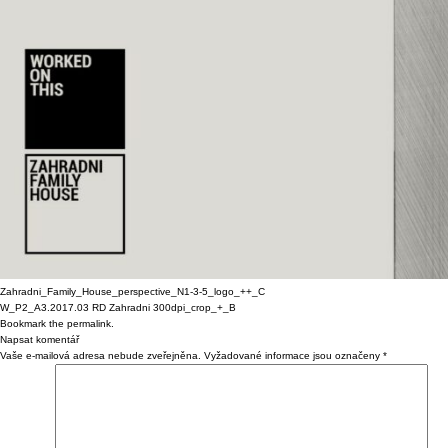
Zahradni_Family_House_perspective_N1-3-5_logo_++_C
W_P2_A3.2017.03 RD Zahradni 300dpi_crop_+_B
Bookmark the
permalink
.
Napsat komentář
Vaše e-mailová adresa nebude zveřejněna.
Vyžadované informace jsou označeny
*