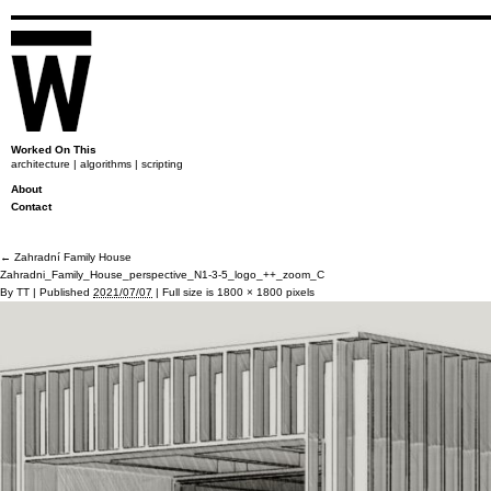
Worked On This
architecture | algorithms | scripting
About
Contact
←
Zahradní Family House
Zahradni_Family_House_perspective_N1-3-5_logo_++_zoom_C
By
TT
|
Published
2021/07/07
|
Full size is
1800 × 1800
pixels