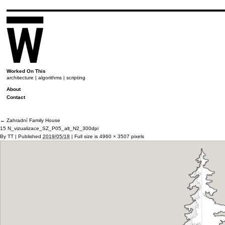
Worked On This
architecture | algorithms | scripting
About
Contact
←
Zahradní Family House
15 N_vizualizace_SZ_P05_alt_N2_300dpi
By
TT
|
Published
2019/05/18
|
Full size is
4960 × 3507
pixels