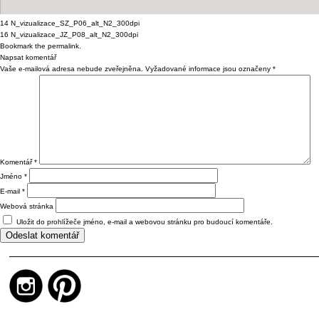
14 N_vizualizace_SZ_P06_alt_N2_300dpi
16 N_vizualizace_JZ_P08_alt_N2_300dpi
Bookmark the
permalink
.
Napsat komentář
Vaše e-mailová adresa nebude zveřejněna.
Vyžadované informace jsou označeny
*
Komentář
*
Jméno
*
E-mail
*
Webová stránka
Uložit do prohlížeče jméno, e-mail a webovou stránku pro budoucí komentáře.