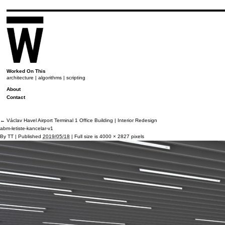
Worked On This
architecture | algorithms | scripting
About
Contact
←
Václav Havel Airport Terminal 1 Office Building | Interior Redesign
abm-letiste-kancelar-v1
By
TT
|
Published
2019/05/18
|
Full size is
4000 × 2827
pixels