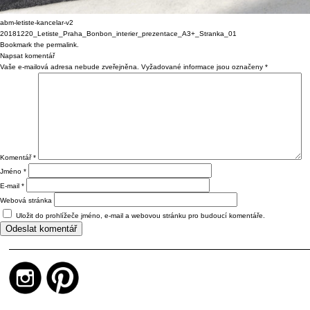
abm-letiste-kancelar-v2
20181220_Letiste_Praha_Bonbon_interier_prezentace_A3+_Stranka_01
Bookmark the
permalink
.
Napsat komentář
Vaše e-mailová adresa nebude zveřejněna.
Vyžadované informace jsou označeny
*
Komentář
*
Jméno
*
E-mail
*
Webová stránka
Uložit do prohlížeče jméno, e-mail a webovou stránku pro budoucí komentáře.