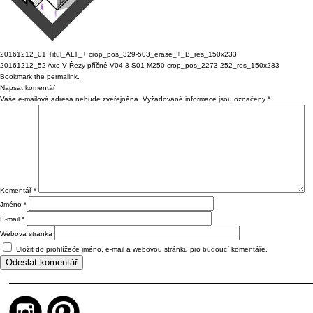
20161212_01 Titul_ALT_+ crop_pos_329-503_erase_+_B_res_150x233
20161212_52 Axo V Řezy příčné V04-3 S01 M250 crop_pos_2273-252_res_150x233
Bookmark the
permalink
.
Napsat komentář
Vaše e-mailová adresa nebude zveřejněna.
Vyžadované informace jsou označeny
*
Komentář
*
Jméno
*
E-mail
*
Webová stránka
Uložit do prohlížeče jméno, e-mail a webovou stránku pro budoucí komentáře.