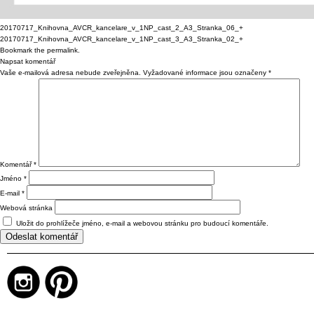
20170717_Knihovna_AVCR_kancelare_v_1NP_cast_2_A3_Stranka_06_+
20170717_Knihovna_AVCR_kancelare_v_1NP_cast_3_A3_Stranka_02_+
Bookmark the
permalink
.
Napsat komentář
Vaše e-mailová adresa nebude zveřejněna.
Vyžadované informace jsou označeny
*
Komentář
*
Jméno
*
E-mail
*
Webová stránka
Uložit do prohlížeče jméno, e-mail a webovou stránku pro budoucí komentáře.