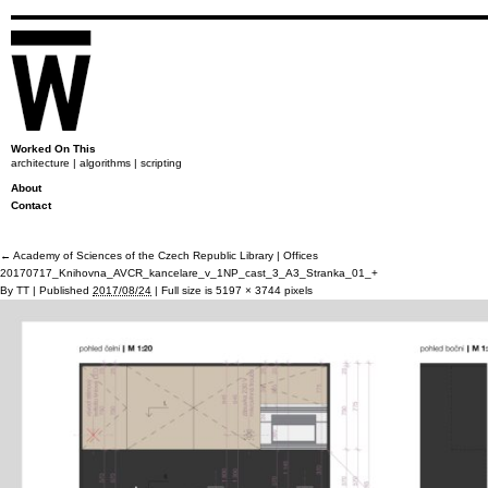
Worked On This
architecture | algorithms | scripting
About
Contact
←
Academy of Sciences of the Czech Republic Library | Offices
20170717_Knihovna_AVCR_kancelare_v_1NP_cast_3_A3_Stranka_01_+
By
TT
|
Published
2017/08/24
|
Full size is
5197 × 3744
pixels