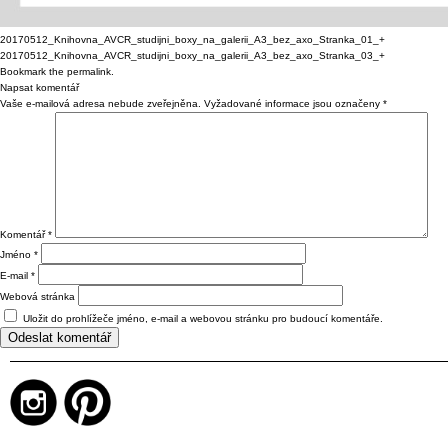
20170512_Knihovna_AVCR_studijni_boxy_na_galerii_A3_bez_axo_Stranka_01_+
20170512_Knihovna_AVCR_studijni_boxy_na_galerii_A3_bez_axo_Stranka_03_+
Bookmark the
permalink
.
Napsat komentář
Vaše e-mailová adresa nebude zveřejněna.
Vyžadované informace jsou označeny
*
Komentář
*
Jméno
*
E-mail
*
Webová stránka
Uložit do prohlížeče jméno, e-mail a webovou stránku pro budoucí komentáře.