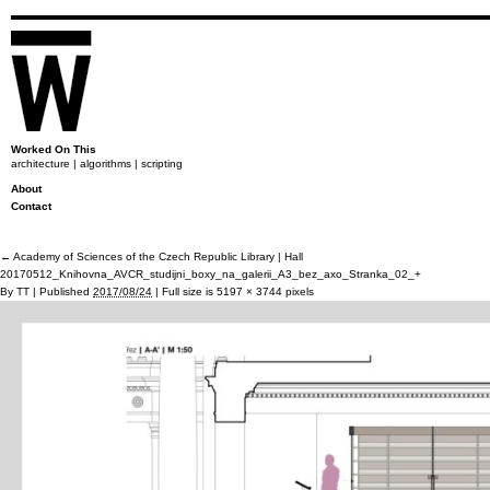
Worked On This
architecture | algorithms | scripting
About
Contact
←
Academy of Sciences of the Czech Republic Library | Hall
20170512_Knihovna_AVCR_studijni_boxy_na_galerii_A3_bez_axo_Stranka_02_+
By
TT
|
Published
2017/08/24
|
Full size is
5197 × 3744
pixels