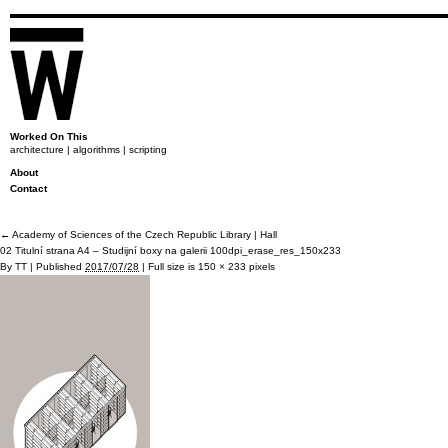
Worked On This
architecture | algorithms | scripting
About
Contact
←
Academy of Sciences of the Czech Republic Library | Hall
02 Titulní strana A4 – Studijní boxy na galerii 100dpi_erase_res_150x233
By
TT
|
Published
2017/07/28
|
Full size is
150 × 233
pixels