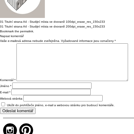
01 Titulní strana A4 - Studijní místa ve dvoraně 100dpi_erase_res_150x233
01 Titulní strana A4 - Studijní místa ve dvoraně 200dpi_erase_res_150x233
Bookmark the
permalink
.
Napsat komentář
Vaše e-mailová adresa nebude zveřejněna.
Vyžadované informace jsou označeny
*
Komentář
*
Jméno
*
E-mail
*
Webová stránka
Uložit do prohlížeče jméno, e-mail a webovou stránku pro budoucí komentáře.