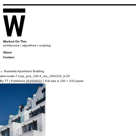
Worked On This
architecture | algorithms | scripting
About
Contact
←
Nuselská Apartment Building
abm-nusle-7-crop_pos_240-4_res_150x233_b-20
By
TT
|
Published
2016/09/22
|
Full size is
150 × 233
pixels