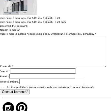
abm-nusle-6-crop_pos_952-519_res_150x233_b-20
abm-nusle-6-crop_pos_952-519_res_150x233_b-20_b25
Bookmark the
permalink
.
Napsat komentář
Vaše e-mailová adresa nebude zveřejněna.
Vyžadované informace jsou označeny
*
Komentář
*
Jméno
*
E-mail
*
Webová stránka
Uložit do prohlížeče jméno, e-mail a webovou stránku pro budoucí komentáře.