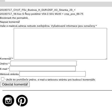
20160717_CVUT_FSv_Budova_H_DUR-DSP_A3_Stranka_29_+
20160717_58 Axo S Řezy podélné V04-3 S01 M100 + crop_pos_88-75
Bookmark the
permalink
.
Napsat komentář
Vaše e-mailová adresa nebude zveřejněna.
Vyžadované informace jsou označeny
*
Komentář
*
Jméno
*
E-mail
*
Webová stránka
Uložit do prohlížeče jméno, e-mail a webovou stránku pro budoucí komentáře.