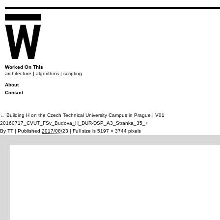
Worked On This
architecture | algorithms | scripting
About
Contact
←
Building H on the Czech Technical University Campus in Prague | V01
20160717_CVUT_FSv_Budova_H_DUR-DSP_A3_Stranka_35_+
By
TT
|
Published
2017/08/23
|
Full size is
5197 × 3744
pixels