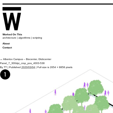
Worked On This
architecture | algorithms | scripting
About
Contact
←
Albertov Campus – Biocenter, Globcenter
Panel_7_300dpi_crop_pos_4003-538
By
TT
|
Published
2020/03/04
|
Full size is
2654 × 8858
pixels