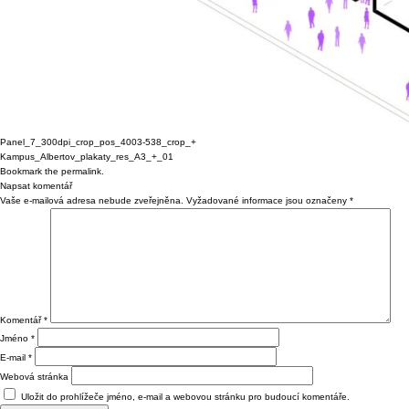
Panel_7_300dpi_crop_pos_4003-538_crop_+
Kampus_Albertov_plakaty_res_A3_+_01
Bookmark the
permalink
.
Napsat komentář
Vaše e-mailová adresa nebude zveřejněna.
Vyžadované informace jsou označeny
*
Komentář
*
Jméno
*
E-mail
*
Webová stránka
Uložit do prohlížeče jméno, e-mail a webovou stránku pro budoucí komentáře.