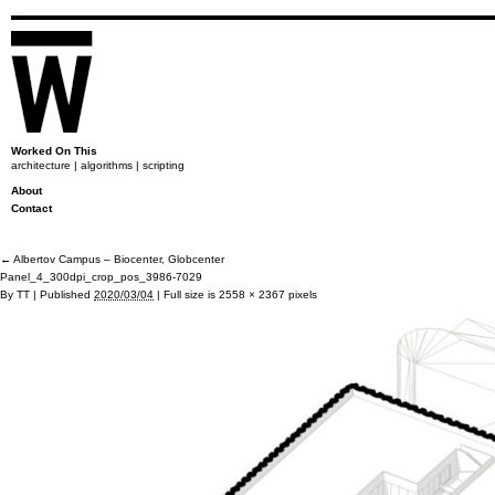
Worked On This
architecture | algorithms | scripting
About
Contact
←
Albertov Campus – Biocenter, Globcenter
Panel_4_300dpi_crop_pos_3986-7029
By
TT
|
Published
2020/03/04
|
Full size is
2558 × 2367
pixels