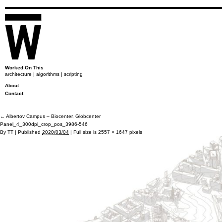
Worked On This
architecture | algorithms | scripting
About
Contact
←
Albertov Campus – Biocenter, Globcenter
Panel_4_300dpi_crop_pos_3986-546
By
TT
|
Published
2020/03/04
|
Full size is
2557 × 1647
pixels