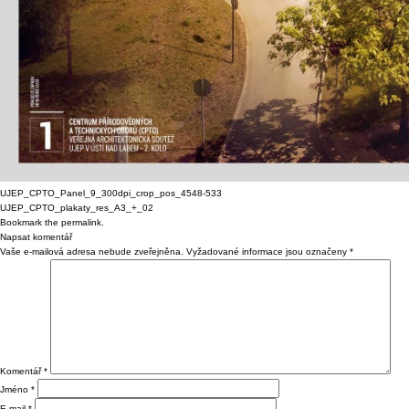
UJEP_CPTO_Panel_9_300dpi_crop_pos_4548-533
UJEP_CPTO_plakaty_res_A3_+_02
Bookmark the
permalink
.
Napsat komentář
Vaše e-mailová adresa nebude zveřejněna.
Vyžadované informace jsou označeny
*
Komentář
*
Jméno
*
E-mail
*