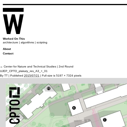
Worked On This
architecture | algorithms | scripting
About
Contact
←
Center for Nature and Technical Studies | 2nd Round
UJEP_CPTO_plakaty_res_A3_+_01
By
TT
|
Published
2015/07/21
|
Full size is
5197 × 7324
pixels