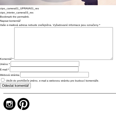
ctpo_camera01_UPRAVA01_res
ctpo_interier_camera03_res
Bookmark the
permalink
.
Napsat komentář
Vaše e-mailová adresa nebude zveřejněna.
Vyžadované informace jsou označeny
*
Komentář
*
Jméno
*
E-mail
*
Webová stránka
Uložit do prohlížeče jméno, e-mail a webovou stránku pro budoucí komentáře.