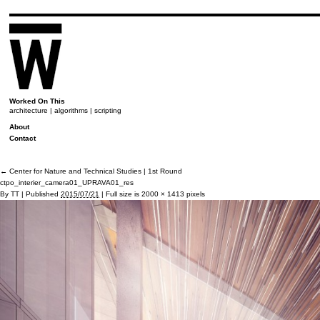
Worked On This
architecture | algorithms | scripting
About
Contact
←
Center for Nature and Technical Studies | 1st Round
ctpo_interier_camera01_UPRAVA01_res
By
TT
|
Published
2015/07/21
|
Full size is
2000 × 1413
pixels