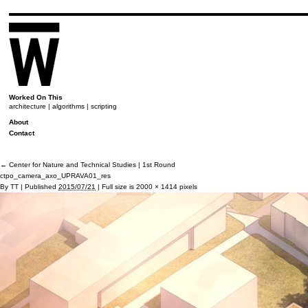
Worked On This
architecture | algorithms | scripting
About
Contact
←
Center for Nature and Technical Studies | 1st Round
ctpo_camera_axo_UPRAVA01_res
By
TT
|
Published
2015/07/21
|
Full size is
2000 × 1414
pixels