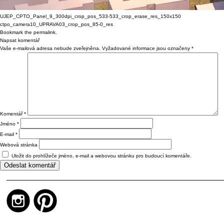
UJEP_CPTO_Panel_9_300dpi_crop_pos_533-533_crop_erase_res_150x150
ctpo_camera10_UPRAVA03_crop_pos_85-0_res
Bookmark the
permalink
.
Napsat komentář
Vaše e-mailová adresa nebude zveřejněna.
Vyžadované informace jsou označeny
*
Komentář
*
Jméno
*
E-mail
*
Webová stránka
Uložit do prohlížeče jméno, e-mail a webovou stránku pro budoucí komentáře.