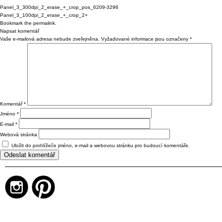
Panel_3_300dpi_2_erase_+_crop_pos_6209-3296
Panel_3_100dpi_2_erase_+_crop_2+
Bookmark the
permalink
.
Napsat komentář
Vaše e-mailová adresa nebude zveřejněna.
Vyžadované informace jsou označeny
*
Komentář
*
Jméno
*
E-mail
*
Webová stránka
Uložit do prohlížeče jméno, e-mail a webovou stránku pro budoucí komentáře.