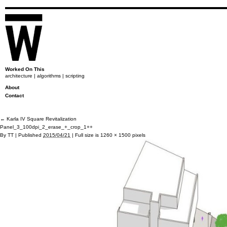
Worked On This
architecture | algorithms | scripting
About
Contact
←
Karla IV Square Revitalization
Panel_3_100dpi_2_erase_+_crop_1++
By
TT
|
Published
2015/04/21
|
Full size is
1260 × 1500
pixels