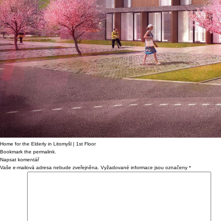
Home for the Elderly in Litomyšl | 1st Floor
Bookmark the
permalink
.
Napsat komentář
Vaše e-mailová adresa nebude zveřejněna.
Vyžadované informace jsou označeny
*