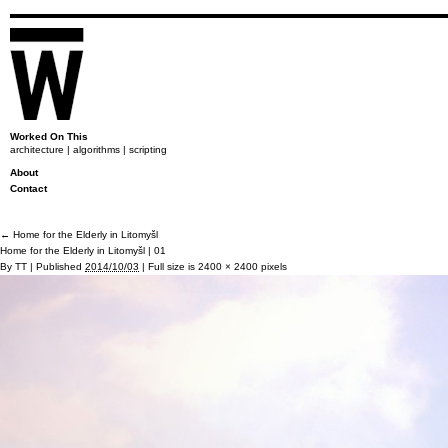
Worked On This
architecture | algorithms | scripting
About
Contact
←
Home for the Elderly in Litomyšl
Home for the Elderly in Litomyšl | 01
By
TT
|
Published
2014/10/03
|
Full size is
2400 × 2400
pixels