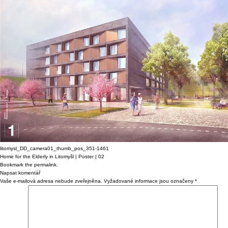
litomysl_DD_camera01_thumb_pos_351-1461
Home for the Elderly in Litomyšl | Poster | 02
Bookmark the
permalink
.
Napsat komentář
Vaše e-mailová adresa nebude zveřejněna.
Vyžadované informace jsou označeny
*