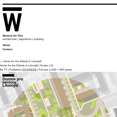
Worked On This
architecture | algorithms | scripting
About
Contact
←
Home for the Elderly in Litomyšl
Home for the Elderly in Litomyšl | Poster | 01
By
TT
|
Published
2014/09/28
|
Full size is
630 × 900
pixels