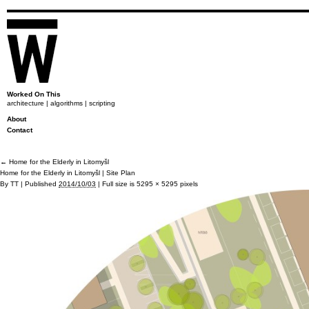
Worked On This
architecture | algorithms | scripting
About
Contact
←
Home for the Elderly in Litomyšl
Home for the Elderly in Litomyšl | Site Plan
By
TT
|
Published
2014/10/03
|
Full size is
5295 × 5295
pixels