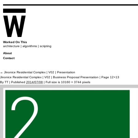
Worked On This
architecture | algorithms | scripting
About
Contact
←
Jinonice Residential Complex | V02 | Presentation
Jinonice Residential Complex | V02 | Business Proposal Presentation | Page 12+13
By
TT
|
Published
2014/07/08
|
Full size is
10160 × 3744
pixels