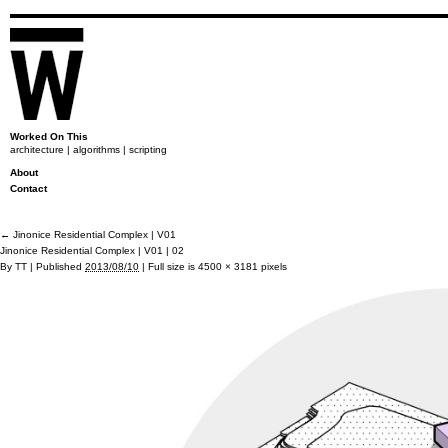
Worked On This
architecture | algorithms | scripting
About
Contact
←
Jinonice Residential Complex | V01
Jinonice Residential Complex | V01 | 02
By
TT
|
Published
2013/08/10
|
Full size is
4500 × 3181
pixels