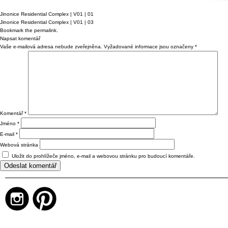
Jinonice Residential Complex | V01 | 01
Jinonice Residential Complex | V01 | 03
Bookmark the
permalink
.
Napsat komentář
Vaše e-mailová adresa nebude zveřejněna.
Vyžadované informace jsou označeny
*
Komentář
*
Jméno
*
E-mail
*
Webová stránka
Uložit do prohlížeče jméno, e-mail a webovou stránku pro budoucí komentáře.