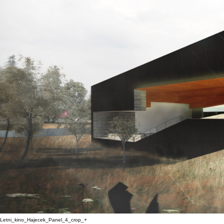
Letni_kino_Hajecek_Panel_4_crop_+