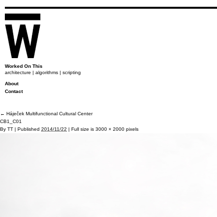
Worked On This
architecture | algorithms | scripting
About
Contact
←
Háječek Multifunctional Cultural Center
CB1_C01
By
TT
|
Published
2014/11/22
|
Full size is
3000 × 2000
pixels