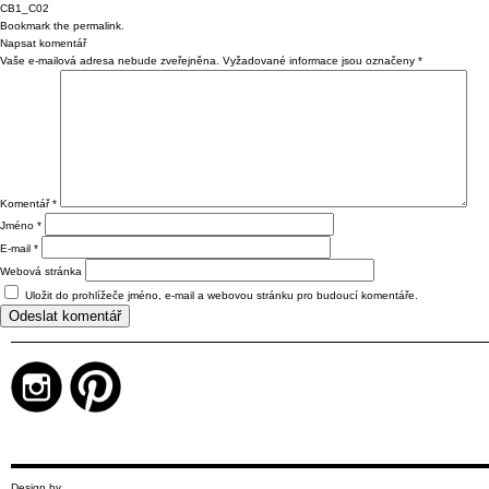
CB1_C02
Bookmark the
permalink
.
Napsat komentář
Vaše e-mailová adresa nebude zveřejněna.
Vyžadované informace jsou označeny
*
Komentář
*
Jméno
*
E-mail
*
Webová stránka
Uložit do prohlížeče jméno, e-mail a webovou stránku pro budoucí komentáře.
Design by