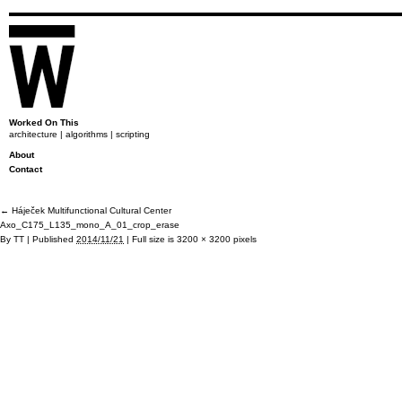
Worked On This
architecture | algorithms | scripting
About
Contact
←
Háječek Multifunctional Cultural Center
Axo_C175_L135_mono_A_01_crop_erase
By
TT
|
Published
2014/11/21
|
Full size is
3200 × 3200
pixels