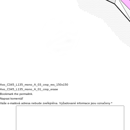
Axo_C345_L135_mono_A_03_crop_res_150x150
Axo_C345_L135_mono_A_01_crop_erase
Bookmark the
permalink
.
Napsat komentář
Vaše e-mailová adresa nebude zveřejněna.
Vyžadované informace jsou označeny
*