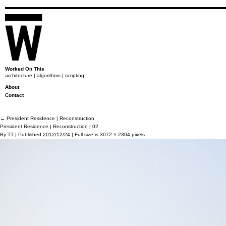
Worked On This
architecture | algorithms | scripting
About
Contact
←
President Residence | Reconstruction
President Residence | Reconstruction | 02
By
TT
|
Published
2012/12/24
|
Full size is
3072 × 2304
pixels