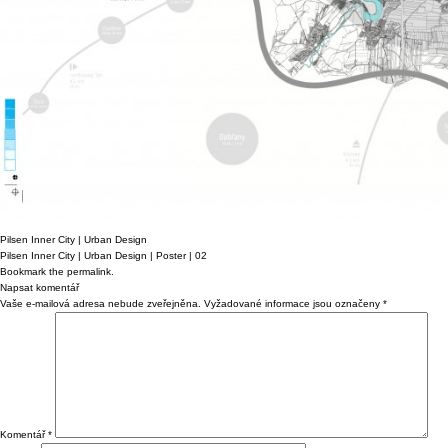
Pilsen Inner City | Urban Design
Pilsen Inner City | Urban Design | Poster | 02
Bookmark the
permalink
.
Napsat komentář
Vaše e-mailová adresa nebude zveřejněna.
Vyžadované informace jsou označeny
*
Komentář
*