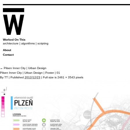
Worked On This
architecture | algorithms | scripting
About
Contact
←
Pilsen Inner City | Urban Design
Pilsen Inner City | Urban Design | Poster | 01
By
TT
|
Published
2012/12/23
|
Full size is
2461 × 3543
pixels