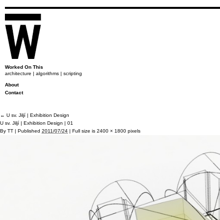
Worked On This
architecture | algorithms | scripting
About
Contact
←
U sv. Jiljí | Exhibition Design
U sv. Jiljí | Exhibition Design | 01
By
TT
|
Published
2011/07/24
|
Full size is
2400 × 1800
pixels