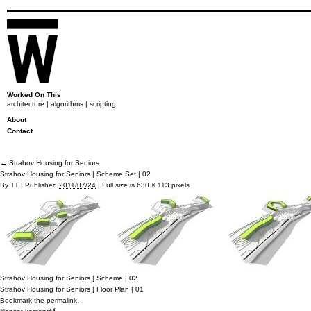
Worked On This
architecture | algorithms | scripting
About
Contact
←
Strahov Housing for Seniors
Strahov Housing for Seniors | Scheme Set | 02
By
TT
|
Published
2011/07/24
|
Full size is
630 × 113
pixels
Strahov Housing for Seniors | Scheme | 02
Strahov Housing for Seniors | Floor Plan | 01
Bookmark the
permalink
.