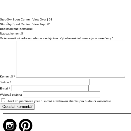
Stodůlky Sport Center | View Over | 03
Stodůlky Sport Center | View Top | 01
Bookmark the
permalink
.
Napsat komentář
Vaše e-mailová adresa nebude zveřejněna.
Vyžadované informace jsou označeny
*
Komentář
*
Jméno
*
E-mail
*
Webová stránka
Uložit do prohlížeče jméno, e-mail a webovou stránku pro budoucí komentáře.