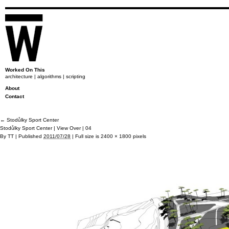
Worked On This
architecture | algorithms | scripting
About
Contact
←
Stodůlky Sport Center
Stodůlky Sport Center | View Over | 04
By
TT
|
Published
2011/07/28
|
Full size is
2400 × 1800
pixels