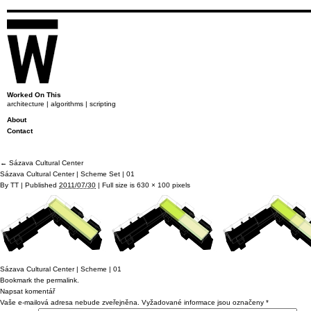
Worked On This
architecture | algorithms | scripting
About
Contact
←
Sázava Cultural Center
Sázava Cultural Center | Scheme Set | 01
By
TT
|
Published
2011/07/30
|
Full size is
630 × 100
pixels
Sázava Cultural Center | Scheme | 01
Bookmark the
permalink
.
Napsat komentář
Vaše e-mailová adresa nebude zveřejněna.
Vyžadované informace jsou označeny
*