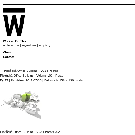
Worked On This
architecture | algorithms | scripting
About
Contact
←
Plzeňská Office Building | V03 | Poster
Plzeňská Office Building | Volume v03 | Poster
By
TT
|
Published
2011/07/30
|
Full size is
150 × 150
pixels
Plzeňská Office Building | V03 | Poster v02