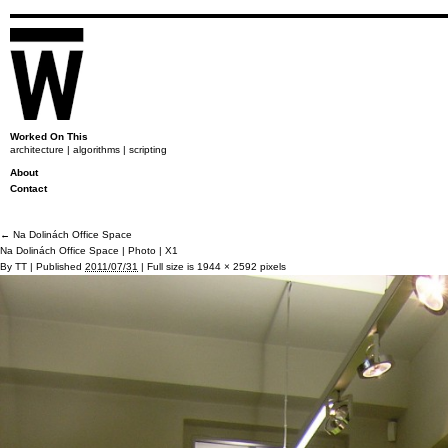
Worked On This
architecture | algorithms | scripting
About
Contact
←
Na Dolinách Office Space
Na Dolinách Office Space | Photo | X1
By
TT
|
Published
2011/07/31
|
Full size is
1944 × 2592
pixels