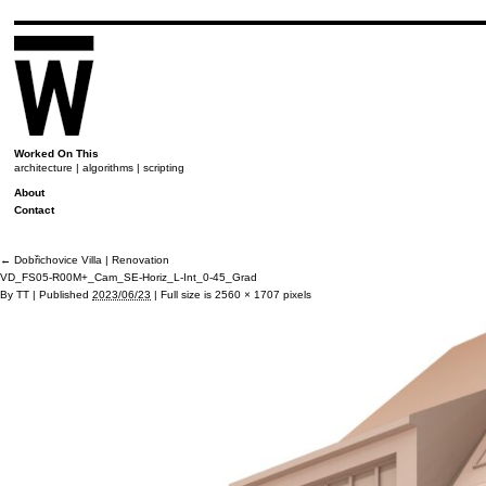
Worked On This
architecture | algorithms | scripting
About
Contact
←
Dobřichovice Villa | Renovation
VD_FS05-R00M+_Cam_SE-Horiz_L-Int_0-45_Grad
By
TT
|
Published
2023/06/23
|
Full size is
2560 × 1707
pixels