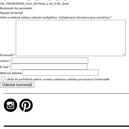
VD_FS04M-R00M_Cam_SE-Horiz_L-Int_0-45_Grad
Bookmark the
permalink
.
Napsat komentář
Vaše e-mailová adresa nebude zveřejněna.
Vyžadované informace jsou označeny
*
Komentář
*
Jméno
*
E-mail
*
Webová stránka
Uložit do prohlížeče jméno, e-mail a webovou stránku pro budoucí komentáře.